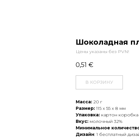
Шоколадная пл
Цены указаны без PVN!
0,51
€
В КОРЗИНУ
Масса:
20 г
Размер:
115 х 55 х 8 мм
Упаковка:
картон коробка-
Вкус:
молочный 32%
Минимальное количество
Дизайн
: 1 бесплатный диз