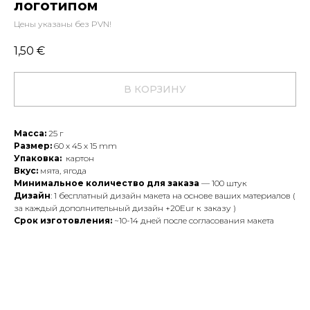
логотипом
Цены указаны без PVN!
1,50
€
В КОРЗИНУ
Масса:
25 г
Размер:
60 х 45 х 15 mm
Упаковка:
картон
Вкус:
мята, ягода
Минимальное количество для заказа
— 100 штук
Дизайн
: 1 бесплатный дизайн макета на основе ваших материалов (
за каждый дополнительный дизайн +20Eur к заказу )
Срок изготовления:
~10-14 дней после согласования макета