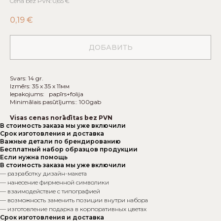
Cena bez PVN: 0,65 €
0,19
€
ДОБАВИТЬ
Svars: 14 gr.
Izmērs: 35 х 35 х 11мм
Iepakojums: papīrs+folija
Minimālais pasūtījums:: 100gab
Visas cenas norādītas bez PVN
В стоимость заказа мы уже включили
Срок изготовления и доставка
Важные детали по брендированию
Бесплатный набор образцов продукции
Если нужна помощь
В стоимость заказа мы уже включили
— разработку дизайн-макета
— нанесение фирменной символики
— взаимодействие с типографией
— возможность заменить позиции внутри набора
— изготовление подарка в корпоративных цветах
Срок изготовления и доставка