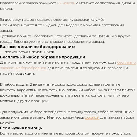
Изготовление заказа занимает
1-2 недели
с момента согласования дизайн-
макета.
За доставку наших подарков отвечает курьерская служба.
Сроки варьируются от 1-2 дней до 1 недели с момента изготовления
заказа.
Доставка по Риге - бесплатно. Стоимость доставки по Латвии и в другие
города Европы уточняется в момент оформления заказа.
Важные детали по брендированию
— полноцветная печать CMYK
Бесплатный набор образцов продукции
Для крупных компаний и агентств мы предлагаем возможность
бесплатно
заказать набор образцов
для ознакомления со вкусами и размерами
нашей продукции.
В набор входит: 2 вида мини-шоколадок, шоколадные вафельные
конфеты, карамельные конфеты, шоколадный набор-книга из 9-ти плиток
шоколада, чайный пакетик, жевательная резинка, конфеты из птичьего
молока и другие позиции.
Для получения набора перейдите в карточку
товара
, добавьте позицию в
заказ и отправьте заявку. Или воспользуйтесь
формой
для заказа набора
на сайте.
Если нужна помощь
Если у вас есть дополнительные вопросы об этом продукте, пожалуйста,