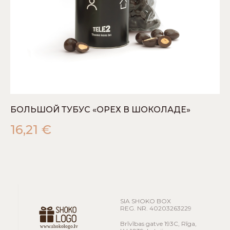
БОЛЬШОЙ ТУБУС «ОРЕХ В ШОКОЛАДЕ»
16,21
€
SIA SHOKO BOX
REG. NR. 40203263229
Brīvības gatve 193C, Rīga,