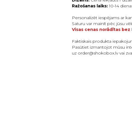
Dizains:
Cena iekļauts 1 diza
Ražošanas laiks:
10-14 dien
Personalizēt iespējams ar kar
Saturu var mainīt pēc jūsu v
Visas cenas norādītas bez
Faktiskais produkta iepakojum
Pasūtiet izmantojot mūsu int
uz order@shokobox.lv vai zva