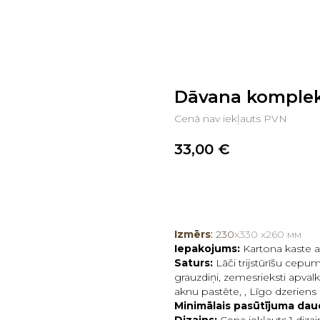
Dāvana komplek
Cenā nav iekļauts PVN
33,00
€
PIEVIENOT GROZAM
Izmērs
:
230
х330 х260 мм
Iepakojums:
Kartona kaste a
Saturs:
Lāči trijstūrīšu cepum
grauzdiņi, zemesrieksti apvalka
aknu pastēte, , Līgo dzeriens 
Minimālais pasūtījuma da