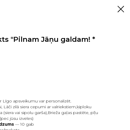
ts "Pilnam Jāņu galdam! *
r Līgo apsveikumu var personalizēt.
i, Lāči zilā siera cepumi ar valriekstiem,ķiploku
 (siera vai sipolu garša),Brieža gaļas pastēte, pīļu
(pec jūsu izveles)
udzums
— 10 gab