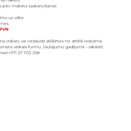
ins/makets
as pēc maketa saskaņošanas
tiņu uz vāka
ēlmes
 PVN
a izskats var nedaudz atšķirties no attēlā redzamā.
erneta veikala formu. Jautājumu gadījumā – rakstiet
niet+371 27 702 258