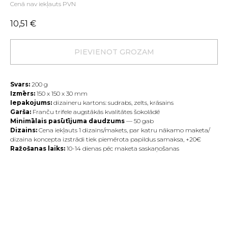
Cenā nav iekļauts PVN
10,51
€
PIEVIENOT GROZAM
Svars:
200
g
Izmērs:
150 х 150 х 30 mm
Iepakojums:
dizaineru kartons: sudrabs, zelts, krāsains
Garša:
Franču trifele augstākās kvalitātes šokolādē
Minimālais pasūtījuma daudzums
— 50 gab
Dizains:
Cena iekļauts 1 dizains/makets, par katru nākamo maketa/
dizaina koncepta izstrādi tiek piemērota papildus samaksa, +20€
Ražošanas laiks:
10-14 dienas pēc maketa saskaņošanas