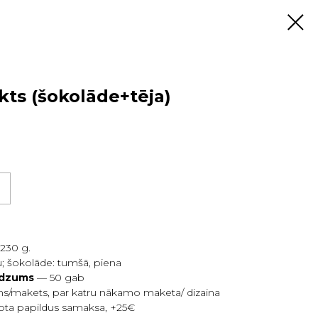
ts (šokolāde+tēja)
 230 g.
ļu; šokolāde: tumšā, piena
udzums
— 50 gab
ains/makets, par katru nākamo maketa/ dizaina
rota papildus samaksa, +25€