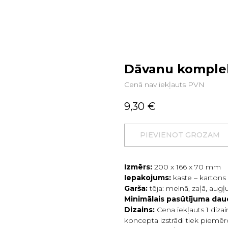
Dāvanu komplek
Cenā nav iekļauts PVN
9,30
€
PIEVIENOT GROZAM
Izmērs:
200 х 166 х 70 mm
Iepakojums:
kaste – kartons
Garša:
tēja: melnā, zaļā, aug
Minimālais pasūtījuma da
Dizains:
Cena iekļauts 1 diz
koncepta izstrādi tiek piemē