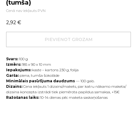
(tumša)
Cenā nav iekļauts PVN
2,92
€
PIEVIENOT GROZAM
Svars:
100
g
Izmērs:
185 х 90 х 10 mm
Iepakojums:
kaste – kartons 230 g, folija
Garša:
piena, tumša šokolāde
Minimālais pasūtījuma daudzums
— 100 gab.
Dizains:
Cena iekļauts 1 dizains/makets, par katru nākamo maketa/
dizaina koncepta izstrādi tiek piemērota papildus samaksa, +15€
Ražošanas laiks:
10-14 dienas pēc maketa saskaņošanas