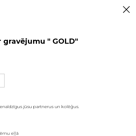
r gravējumu " GOLD"
enaldzīgus jūsu partnerus un kolēģus.
krēmu eļļā