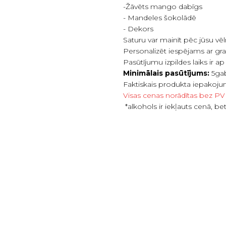
-Žāvēts mango dabīgs
- Mandeles šokolādē
- Dekors
Saturu var mainīt pēc jūsu v
Personalizēt iespējams ar gr
Pasūtījumu izpildes laiks ir 
Minimālais pasūtījums:
5ga
Faktiskais produkta iepakojum
Visas cenas norādītas bez P
*alkohols ir iekļauts cenā, be