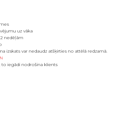
ēlmes
avējumu uz vāka
ap 2 nedēļām
b
a izskats var nedaudz atšķirties no attēlā redzamā.
VN
t to iegādi nodrošina klients