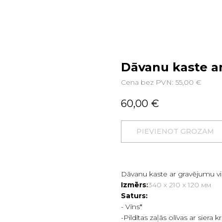
Dāvanu kaste a
Cena bez PVN: 55,00 €
60,00
€
PIEVIENOT GROZAM
Dāvanu kaste ar gravējumu vi
Izmērs
:
340 х 210 х 120 мм
Saturs:
- Vīns*
-Pildītas zaļās olīvas ar siera 