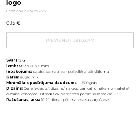
logo
Cenā nav iekļauts PVN
0,15
€
PIEVIENOT GROZAM
Svars:
2
g
Izmērs:
53 х 60 х 5 mm
Iepakojums:
papīra pamatne ar polietilēna pārklājumu
Garša:
augļu mix
Minimālais pasūtījuma daudzums
— 500 gab
Dizains:
Cena iekļauts 1 dizains/makets, par katru nākamo maketa/
dizaina koncepta izstrādi tiek piemērota papildus samaksa, +15€
Ražošanas laiks:
10-14 dienas pēc maketa saskaņošanas