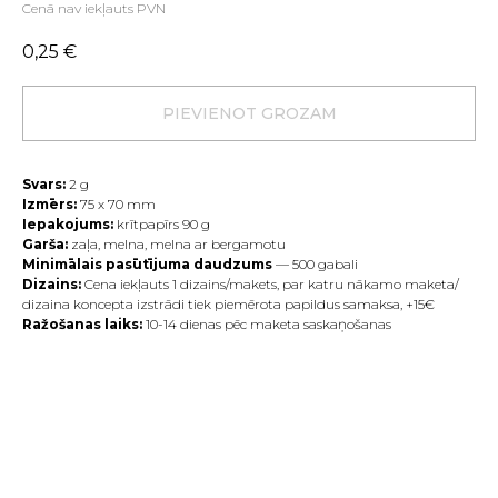
Cenā nav iekļauts PVN
0,25
€
PIEVIENOT GROZAM
Svars:
2
g
Izmērs:
75 х 70 mm
Iepakojums:
krītpapīrs 90 g
Garša:
zaļa, melna, melna ar bergamotu
Minimālais pasūtījuma daudzums
— 500 gabali
Dizains:
Cena iekļauts 1 dizains/makets, par katru nākamo maketa/
dizaina koncepta izstrādi tiek piemērota papildus samaksa, +15€
Ražošanas laiks:
10-14 dienas pēc maketa saskaņošanas