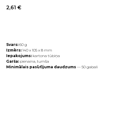
2,61
€
В КОРЗИНУ
Svars:
60 g
Izmērs:
140 х 105 х 8 mm
Iepakojums:
kartona tūbiņa
Garša:
pienaina, tumša
Minimālais pasūtījuma daudzums
— 50 gabali