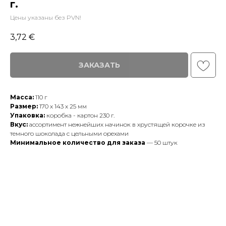
г.
Цены указаны без PVN!
3,72
€
ЗАКАЗАТЬ
Масса:
110 г
Размер:
170 х 143 х 25 мм
Упаковка:
коробка - картон 230 г.
Вкус:
ассортимент нежнейших начинок в хрустящей корочке из
темного шоколада с цельными орехами
Минимальное количество для заказа
— 50 штук