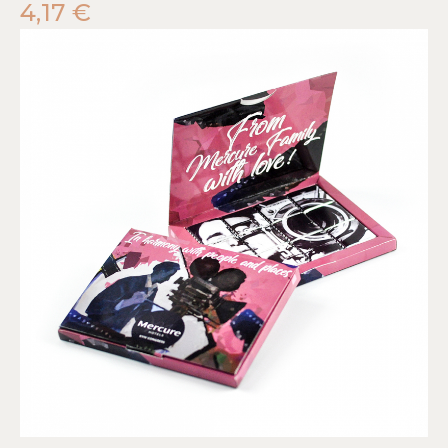
4,17
€