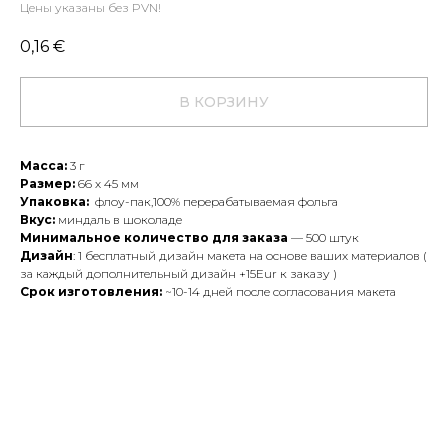
Цены указаны без PVN!
0,16
€
В КОРЗИНУ
Масса:
3 г
Размер:
66 х 45 мм
Упаковка:
флоу-пак,100% перерабатываемая фольга
Вкус:
миндаль в шоколаде
Минимальное количество для заказа
— 500 штук
Дизайн
: 1 бесплатный дизайн макета на основе ваших материалов (
за каждый дополнительный дизайн +15Eur к заказу )
Срок изготовления:
~10-14 дней после согласования макета